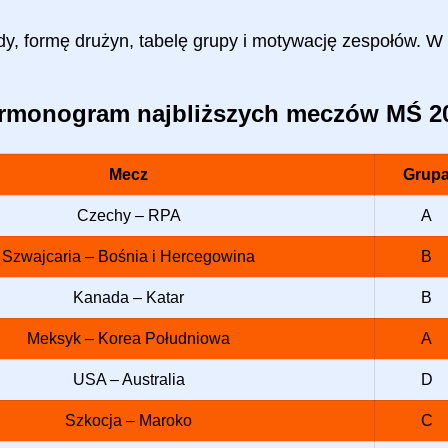
y, formę drużyn, tabelę grupy i motywację zespołów. W
rmonogram najbliższych meczów MŚ 2
Mecz
Grup
Czechy – RPA
A
Szwajcaria – Bośnia i Hercegowina
B
Kanada – Katar
B
Meksyk – Korea Południowa
A
USA – Australia
D
Szkocja – Maroko
C