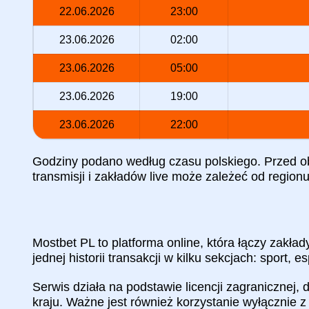
22.06.2026
23:00
23.06.2026
02:00
23.06.2026
05:00
23.06.2026
19:00
23.06.2026
22:00
Godziny podano według czasu polskiego. Przed o
transmisji i zakładów live może zależeć od regionu
Mostbet PL to platforma online, która łączy zakł
jednej historii transakcji w kilku sekcjach: sport, es
Serwis działa na podstawie licencji zagranicznej,
kraju. Ważne jest również korzystanie wyłącznie z o