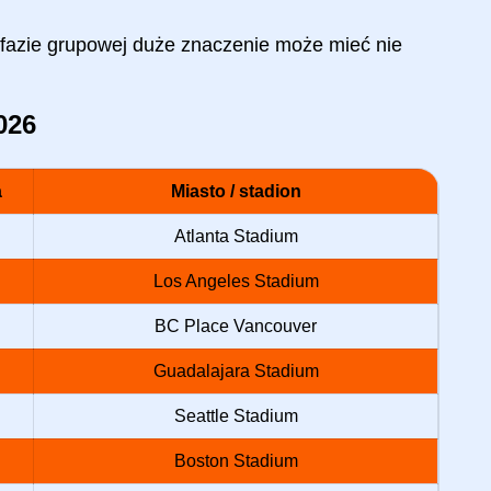
 fazie grupowej duże znaczenie może mieć nie
026
a
Miasto / stadion
Atlanta Stadium
Los Angeles Stadium
BC Place Vancouver
Guadalajara Stadium
Seattle Stadium
Boston Stadium