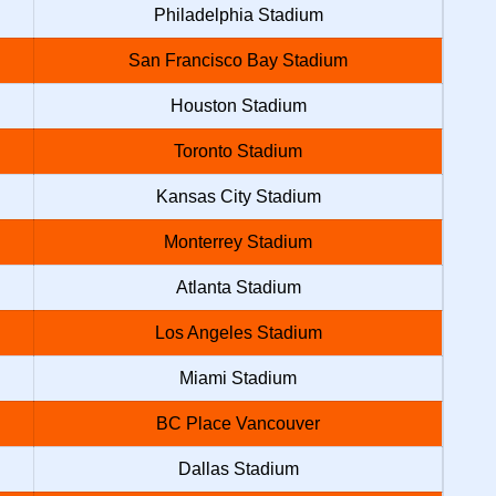
Philadelphia Stadium
San Francisco Bay Stadium
Houston Stadium
Toronto Stadium
Kansas City Stadium
Monterrey Stadium
Atlanta Stadium
Los Angeles Stadium
Miami Stadium
BC Place Vancouver
Dallas Stadium