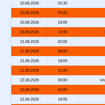
20.06.2026
02:30
20.06.2026
05:00
20.06.2026
19:00
20.06.2026
22:00
21.06.2026
02:00
21.06.2026
06:00
21.06.2026
18:00
21.06.2026
21:00
22.06.2026
00:00
Ur
22.06.2026
03:00
22.06.2026
19:00